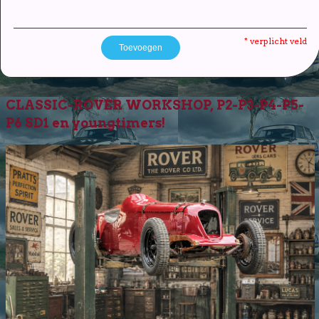
* verplicht veld
CLASSIC-ROVER WORKSHOP, P2-P3-P4-P5-
P6 SD1 en youngtimers!