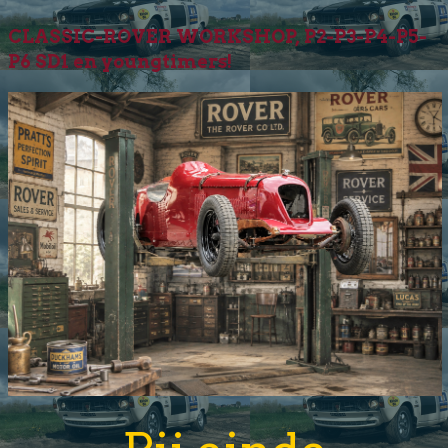
CLASSIC-ROVER WORKSHOP, P2-P3-P4-P5-
P6 SD1 en youngtimers!