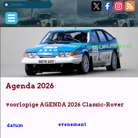
www.classic-rover.nl
Agenda 2026
voorlopige AGENDA 2026 Classic-Rover
evenement
w
datum