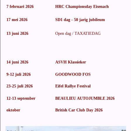
7 februari 2026
HRC Championsday Eisenach
17 mei 2026
SD1 dag - 50 jarig jubileum
13 juni 2026
Open dag / TAXATIEDAG
C
B
7
14 juni 2026
ASVH Klassieker
N
9-12 juli 2026
GOODWOOD FOS
G
23-25 juli 2026
Eifel Rallye Festival
D
12-13 september
BEAULIEU AUTOJUMBLE 2026
B
oktober
British Car Club Day 2026