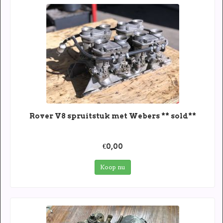
Rover V8 spruitstuk met Webers ** sold**
€0,00
Koop nu