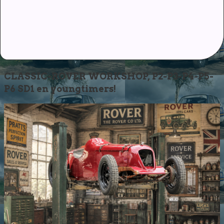
CLASSIC-ROVER WORKSHOP, P2-P3-P4-P5-
P6 SD1 en youngtimers!