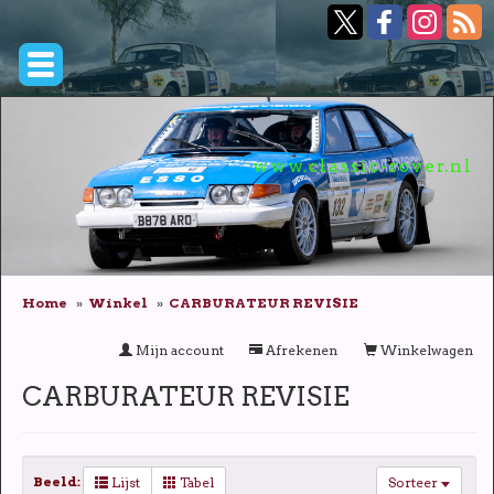
www.classic-rover.nl
Home
Winkel
CARBURATEUR REVISIE
Mijn account
Afrekenen
Winkelwagen
CARBURATEUR REVISIE
Beeld:
Lijst
Tabel
Sorteer